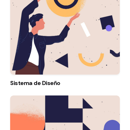
Sistema de Diseño