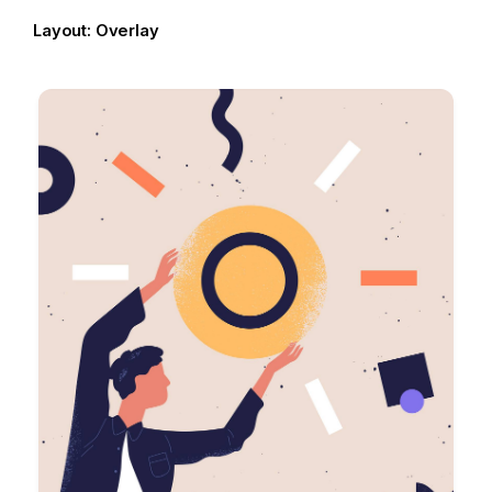
Layout: Overlay