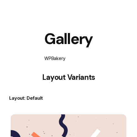
Gallery
WPBakery
Elementor
Layout Variants
Layout: Default