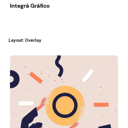
Integrá Gráfico
Layout: Overlay