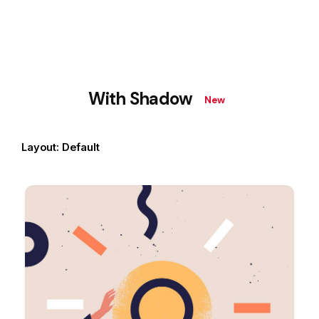
With Shadow
New
Layout: Default