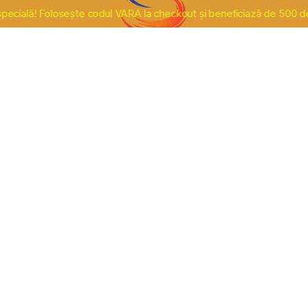
! Folosește codul VARA la checkout și beneficiază de 500 de lei redu