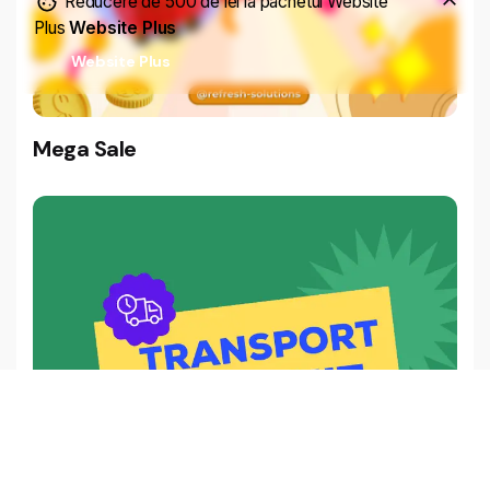
Reducere de 500 de lei la pachetul Website
Plus
Website Plus
150,00
lei
100,00
lei
Website Plus
Adaugă în coș
Branding
Mega Sale