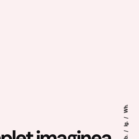
Wh.
Ig.
plet imaginea
Fb.