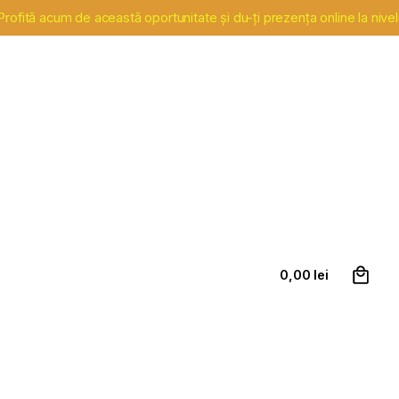
ofită acum de această oportunitate și du-ți prezența online la nivel
0
Contact
0,00
lei