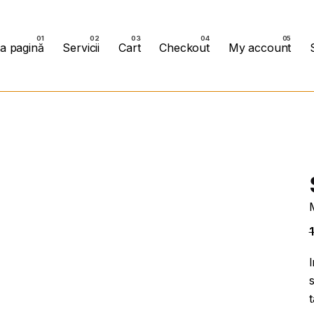
a pagină
Servicii
Cart
Checkout
My account
M