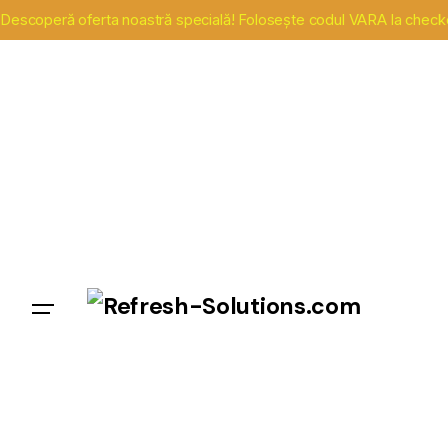
Descoperă oferta noastră specială! Folosește codul VARA la checkout