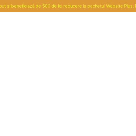
 și beneficiază de 500 de lei reducere la pachetul Website Plus. Pr