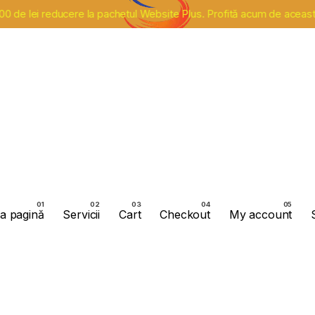
ei reducere la pachetul Website Plus. Profită acum de această oportu
a pagină
Servicii
Cart
Checkout
My account