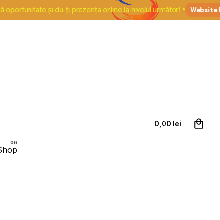
nitate și du-ți prezența online la nivelul următor!
Website Plus
0
Contact
0,00
lei
Shop