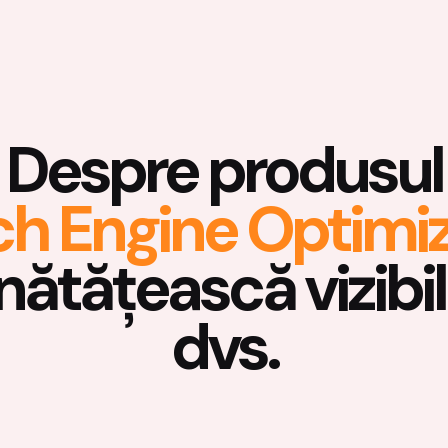
Despre produsul
Search Engine Op
ătățească vizibili
dvs.