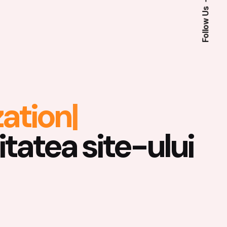
Follow Us
t
|
tatea site-ului