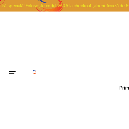
ecială! Folosește codul VARA la checkout și beneficiază de 500 de l
Prim