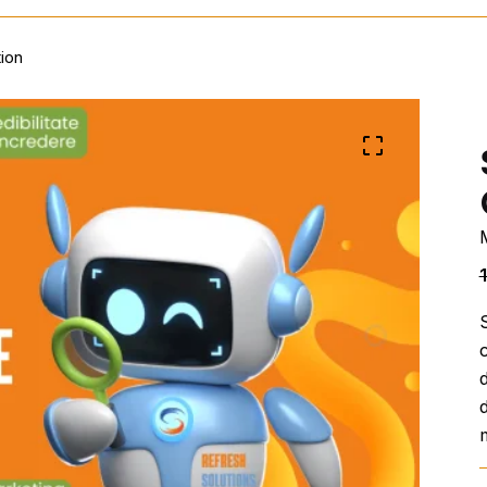
ion
M
c
d