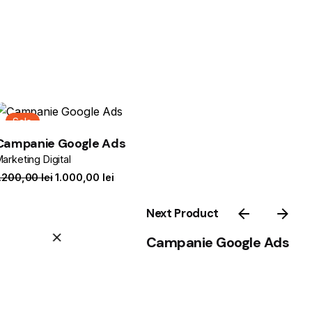
Sale
Campanie Google Ads
arketing Digital
1.200,00
lei
1.000,00
lei
Next Product
1.800,00
lei
1.500,00
lei
Campanie Google Ads
Adaugă în coș
e Plus
Marketing Digital