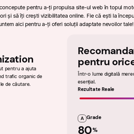
concepute pentru a-ți propulsa site-ul web în topul motoa
ri și să îți crești vizibilitatea online. Fie că ești la înc
untem aici pentru a-ți oferi soluții adaptate nevoilor tale!
Recomanda
ization
pentru oric
t pentru a ajuta
Într-o lume digitală mere
nd trafic organic de
esențial.
ele de căutare.
Rezultate Reale
Grade
A
80
%