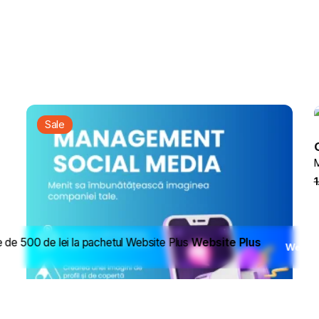
ngine Optimization”
torii sunt marcate cu
*
Sale
M
de 500 de lei la pachetul Website Plus
Website Plus
Websit
Email
*