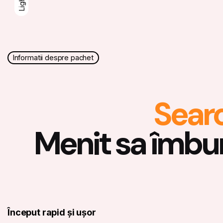
Dark
Light
Light
Informatii despre pachet
Menit sa îmbun
Început rapid și ușor