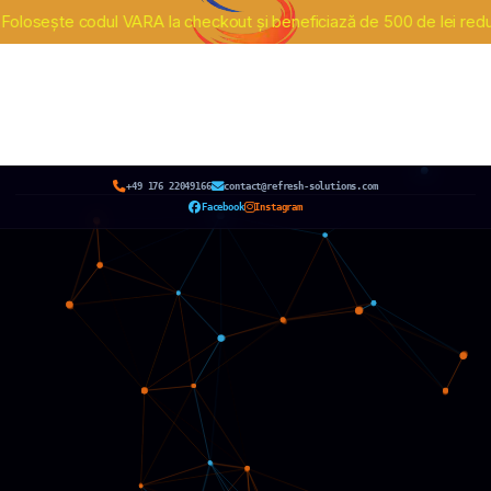
e codul VARA la checkout și beneficiază de 500 de lei reducere la pa
+49 176 22049166
contact@refresh-solutions.com
Facebook
Instagram