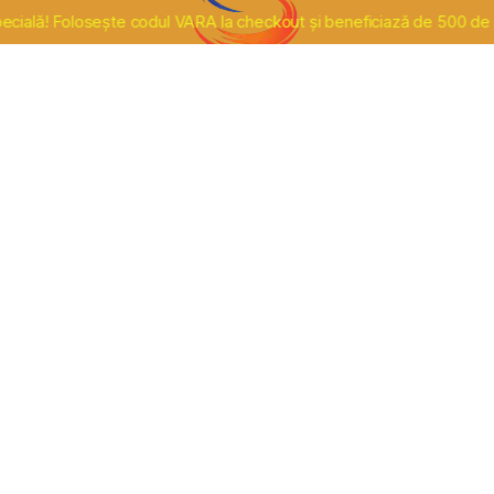
! Folosește codul VARA la checkout și beneficiază de 500 de lei redu