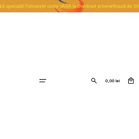
specială! Folosește codul VARA la checkout și beneficiază de 500 de 
0
Contact
0,00
lei